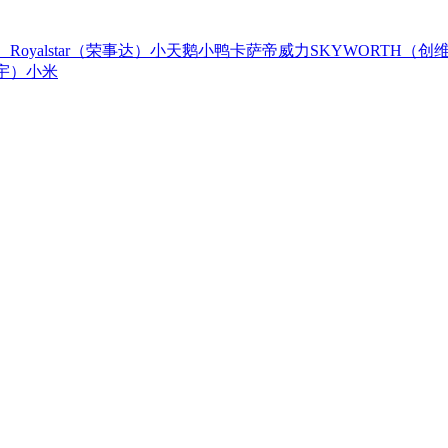
）
Royalstar（荣事达）
小天鹅
小鸭
卡萨帝
威力
SKYWORTH（创
大宇）
小米