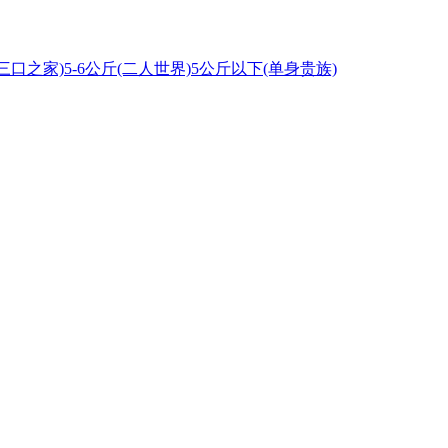
(三口之家)
5-6公斤(二人世界)
5公斤以下(单身贵族)