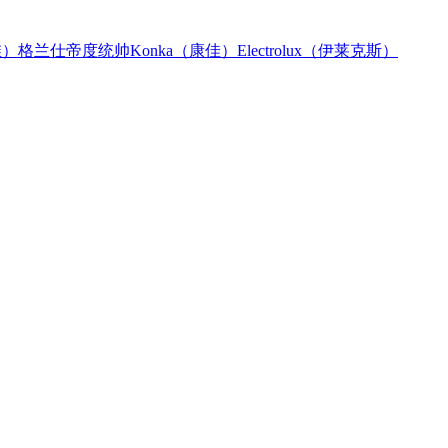
维）
格兰仕
帝度
统帅
Konka（康佳）
Electrolux（伊莱克斯）