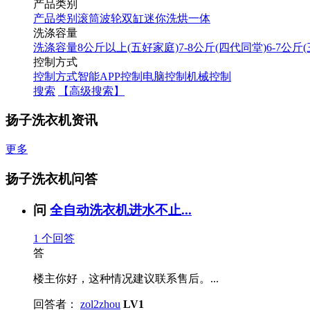
产品类别
产品类别
滚筒
波轮
双缸
迷你
洗烘一体
洗涤容量
洗涤容量
8公斤以上(五好家庭)
7-8公斤(四代同堂)
6-7公斤
控制方式
控制方式
智能APP控制
电脑控制
机械控制
搜索
【高级搜索】
扬子洗衣机资讯
更多
扬子洗衣机问答
问
全自动洗衣机进水不止...
1
个回答
答
楼主你好，这种情况建议联系售后。...
回答者：
zol2zhou
LV1