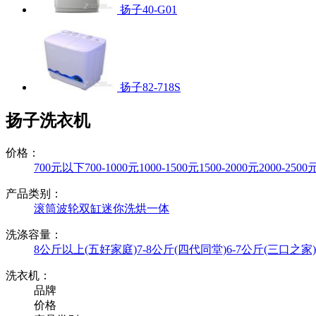
扬子40-G01
扬子82-718S
扬子洗衣机
价格：
700元以下
700-1000元
1000-1500元
1500-2000元
2000-2500
产品类别：
滚筒
波轮
双缸
迷你
洗烘一体
洗涤容量：
8公斤以上(五好家庭)
7-8公斤(四代同堂)
6-7公斤(三口之家)
洗衣机：
品牌
价格